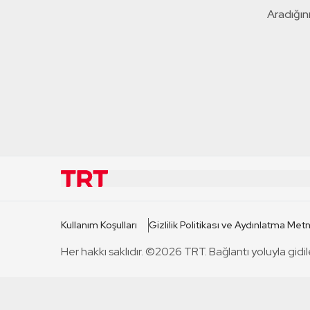
Aradığını
KURUMSAL
KANAL
Kullanım Koşulları
Gizlilik Politikası ve Aydınlatma Metn
TRT Hakkında
TRT 1
Her hakkı saklıdır. ©2026 TRT. Bağlantı yoluyla gidil
Mevzuat
TRT 2
Basın Açıklamaları
TRT Belge
Bize Ulaşın
TRT Habe