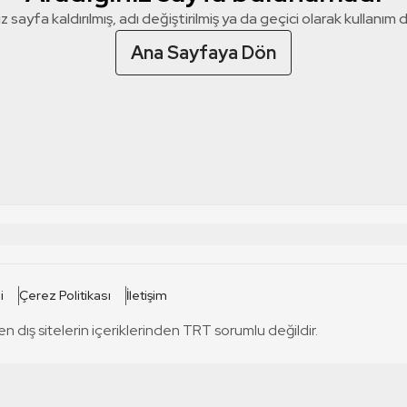
z sayfa kaldırılmış, adı değiştirilmiş ya da geçici olarak kullanım dış
Ana Sayfaya Dön
 SİTELERİ
SİTELER
i
Çerez Politikası
İletişim
TRT Kürdi
tabii
T
en dış sitelerin içeriklerinden TRT sorumlu değildir.
TRT World
TRT Dinle
T
sel
TRT Arabi
Engelsiz TRT
T
r
TRT Eba İlkokul
TRT 12 Punto
T