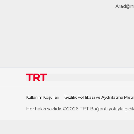
Aradığını
KURUMSAL
KANAL
Kullanım Koşulları
Gizlilik Politikası ve Aydınlatma Metn
TRT Hakkında
TRT 1
Her hakkı saklıdır. ©2026 TRT. Bağlantı yoluyla gidil
Mevzuat
TRT 2
Basın Açıklamaları
TRT Belge
Bize Ulaşın
TRT Habe