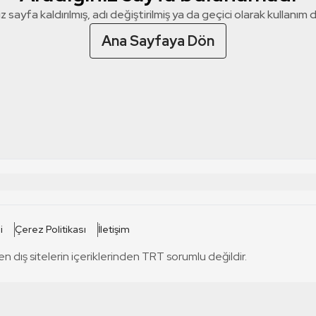
z sayfa kaldırılmış, adı değiştirilmiş ya da geçici olarak kullanım dış
Ana Sayfaya Dön
 SİTELERİ
SİTELER
i
Çerez Politikası
İletişim
TRT Kürdi
tabii
T
en dış sitelerin içeriklerinden TRT sorumlu değildir.
TRT World
TRT Dinle
T
sel
TRT Arabi
Engelsiz TRT
T
r
TRT Eba İlkokul
TRT 12 Punto
T