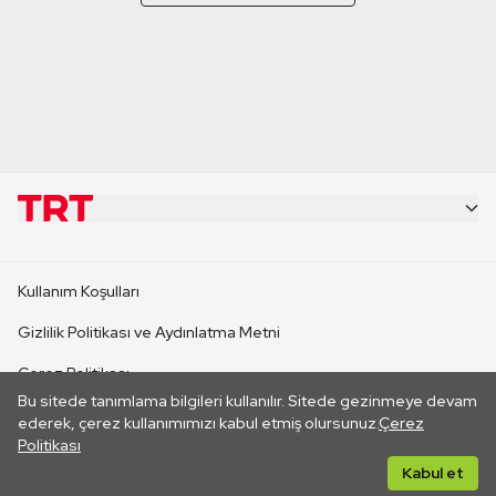
KURUMSAL
Kullanım Koşulları
KANAL SİTELERİ
Gizlilik Politikası ve Aydınlatma Metni
Çerez Politikası
SİTELER
Bu sitede tanımlama bilgileri kullanılır. Sitede gezinmeye devam
İletişim
ederek, çerez kullanımımızı kabul etmiş olursunuz.
Çerez
Politikası
CANLI YAYINLAR
Her hakkı saklıdır. ©2026 TRT. Bağlantı yoluyla gidilen dış
Kabul et
sitelerin içeriklerinden TRT sorumlu değildir.