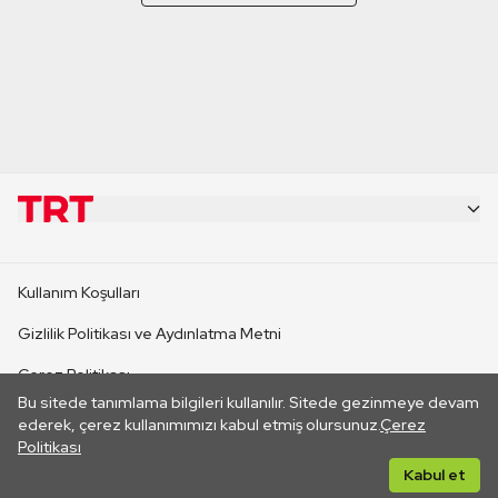
KURUMSAL
Kullanım Koşulları
KANAL SİTELERİ
Gizlilik Politikası ve Aydınlatma Metni
Çerez Politikası
SİTELER
Bu sitede tanımlama bilgileri kullanılır. Sitede gezinmeye devam
İletişim
ederek, çerez kullanımımızı kabul etmiş olursunuz.
Çerez
Politikası
CANLI YAYINLAR
Her hakkı saklıdır. ©2026 TRT. Bağlantı yoluyla gidilen dış
Kabul et
sitelerin içeriklerinden TRT sorumlu değildir.