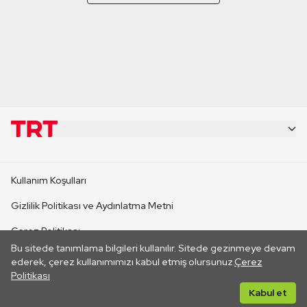
KURUMSAL
Kullanım Koşulları
KANAL SİTELERİ
Gizlilik Politikası ve Aydınlatma Metni
Çerez Politikası
SİTELER
Bu sitede tanımlama bilgileri kullanılır. Sitede gezinmeye devam
İletişim
ederek, çerez kullanımımızı kabul etmiş olursunuz.
Çerez
Politikası
CANLI YAYINLAR
Her hakkı saklıdır. ©2026 TRT. Bağlantı yoluyla gidilen dış
Kabul et
sitelerin içeriklerinden TRT sorumlu değildir.