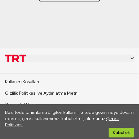
KURUMSAL
Kullanım Koşulları
KANAL SİTELERİ
Gizlilik Politikası ve Aydınlatma Metni
Çerez Politikası
SİTELER
Bu sitede tanımlama bilgileri kullanılır. Sitede gezinmeye devam
İletişim
ederek, çerez kullanımımızı kabul etmiş olursunuz.
Çerez
Politikası
CANLI YAYINLAR
Her hakkı saklıdır. ©2026 TRT. Bağlantı yoluyla gidilen dış
Kabul et
sitelerin içeriklerinden TRT sorumlu değildir.