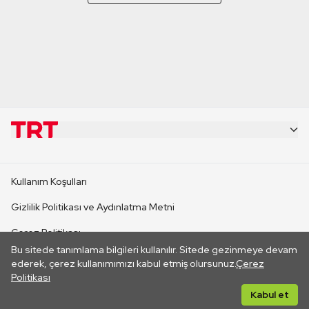
KURUMSAL
Kullanım Koşulları
KANAL SİTELERİ
Gizlilik Politikası ve Aydınlatma Metni
Çerez Politikası
SİTELER
Bu sitede tanımlama bilgileri kullanılır. Sitede gezinmeye devam
İletişim
ederek, çerez kullanımımızı kabul etmiş olursunuz.
Çerez
Politikası
CANLI YAYINLAR
Her hakkı saklıdır. ©2026 TRT. Bağlantı yoluyla gidilen dış
Kabul et
sitelerin içeriklerinden TRT sorumlu değildir.