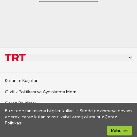
KURUMSAL
Kullanım Koşulları
KANAL SİTELERİ
Gizlilik Politikası ve Aydınlatma Metni
Çerez Politikası
SİTELER
Bu sitede tanımlama bilgileri kullanılır. Sitede gezinmeye devam
İletişim
ederek, çerez kullanımımızı kabul etmiş olursunuz.
Çerez
Politikası
CANLI YAYINLAR
Her hakkı saklıdır. ©2026 TRT. Bağlantı yoluyla gidilen dış
Kabul et
sitelerin içeriklerinden TRT sorumlu değildir.