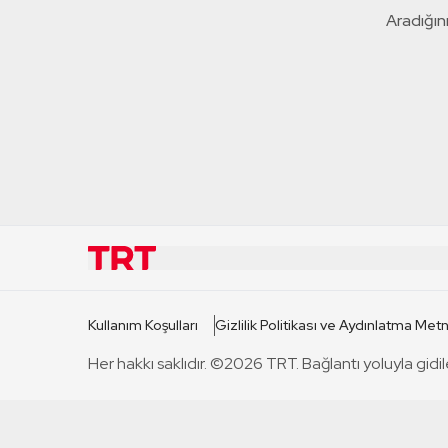
Aradığını
KURUMSAL
KANAL
Kullanım Koşulları
Gizlilik Politikası ve Aydınlatma Metn
TRT Hakkında
TRT 1
Her hakkı saklıdır. ©2026 TRT. Bağlantı yoluyla gidil
Mevzuat
TRT 2
Basın Açıklamaları
TRT Belge
Bize Ulaşın
TRT Habe