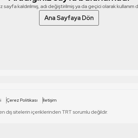
z sayfa kaldırılmış, adı değiştirilmiş ya da geçici olarak kullanım dış
Ana Sayfaya Dön
 SİTELERİ
SİTELER
i
Çerez Politikası
İletişim
TRT Kürdi
tabii
T
en dış sitelerin içeriklerinden TRT sorumlu değildir.
TRT World
TRT Dinle
T
sel
TRT Arabi
Engelsiz TRT
T
r
TRT Eba İlkokul
TRT 12 Punto
T