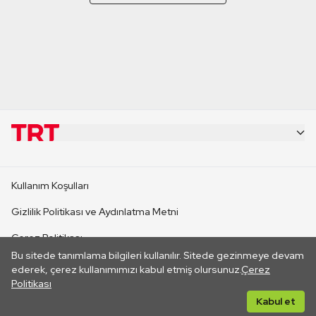
KURUMSAL
Kullanım Koşulları
KANAL SİTELERİ
Gizlilik Politikası ve Aydınlatma Metni
Çerez Politikası
SİTELER
Bu sitede tanımlama bilgileri kullanılır. Sitede gezinmeye devam
İletişim
ederek, çerez kullanımımızı kabul etmiş olursunuz.
Çerez
Politikası
CANLI YAYINLAR
Her hakkı saklıdır. ©2026 TRT. Bağlantı yoluyla gidilen dış
Kabul et
sitelerin içeriklerinden TRT sorumlu değildir.