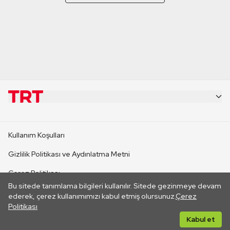
KURUMSAL
Kullanım Koşulları
KANAL SİTELERİ
Gizlilik Politikası ve Aydınlatma Metni
Çerez Politikası
SİTELER
Bu sitede tanımlama bilgileri kullanılır. Sitede gezinmeye devam
İletişim
ederek, çerez kullanımımızı kabul etmiş olursunuz.
Çerez
Politikası
CANLI YAYINLAR
Her hakkı saklıdır. ©2026 TRT. Bağlantı yoluyla gidilen dış
Kabul et
sitelerin içeriklerinden TRT sorumlu değildir.