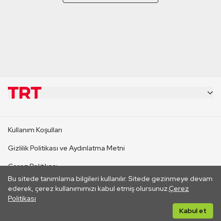
KURUMSAL
Kullanım Koşulları
KANAL SİTELERİ
Gizlilik Politikası ve Aydınlatma Metni
Çerez Politikası
SİTELER
Bu sitede tanımlama bilgileri kullanılır. Sitede gezinmeye devam
İletişim
ederek, çerez kullanımımızı kabul etmiş olursunuz.
Çerez
Politikası
CANLI YAYINLAR
Her hakkı saklıdır. ©2026 TRT. Bağlantı yoluyla gidilen dış
Kabul et
sitelerin içeriklerinden TRT sorumlu değildir.