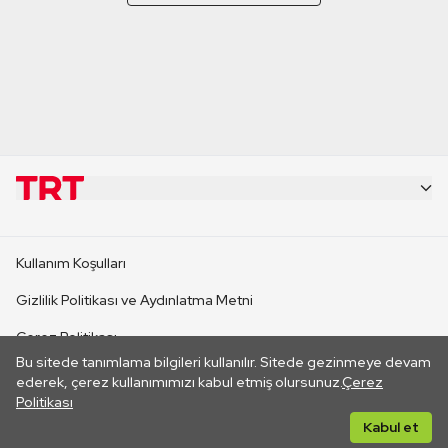
KURUMSAL
Kullanım Koşulları
KANAL SİTELERİ
Gizlilik Politikası ve Aydınlatma Metni
Çerez Politikası
SİTELER
Bu sitede tanımlama bilgileri kullanılır. Sitede gezinmeye devam
İletişim
ederek, çerez kullanımımızı kabul etmiş olursunuz.
Çerez
Politikası
CANLI YAYINLAR
Her hakkı saklıdır. ©2026 TRT. Bağlantı yoluyla gidilen dış
Kabul et
sitelerin içeriklerinden TRT sorumlu değildir.