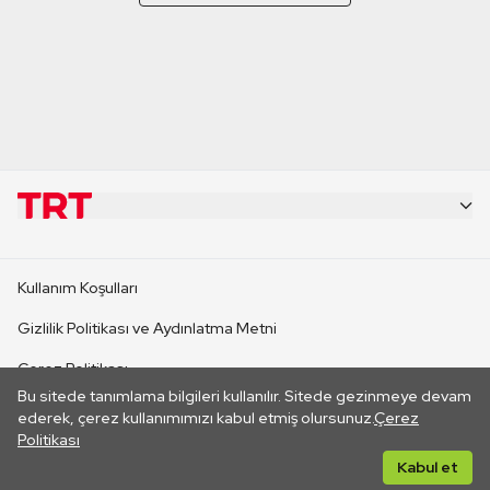
KURUMSAL
Kullanım Koşulları
KANAL SİTELERİ
Gizlilik Politikası ve Aydınlatma Metni
Çerez Politikası
SİTELER
Bu sitede tanımlama bilgileri kullanılır. Sitede gezinmeye devam
İletişim
ederek, çerez kullanımımızı kabul etmiş olursunuz.
Çerez
Politikası
CANLI YAYINLAR
Her hakkı saklıdır. ©2026 TRT. Bağlantı yoluyla gidilen dış
Kabul et
sitelerin içeriklerinden TRT sorumlu değildir.