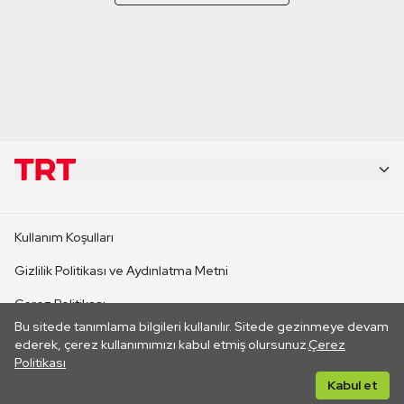
KURUMSAL
Kullanım Koşulları
KANAL SİTELERİ
Gizlilik Politikası ve Aydınlatma Metni
Çerez Politikası
SİTELER
Bu sitede tanımlama bilgileri kullanılır. Sitede gezinmeye devam
İletişim
ederek, çerez kullanımımızı kabul etmiş olursunuz.
Çerez
Politikası
CANLI YAYINLAR
Her hakkı saklıdır. ©2026 TRT. Bağlantı yoluyla gidilen dış
Kabul et
sitelerin içeriklerinden TRT sorumlu değildir.