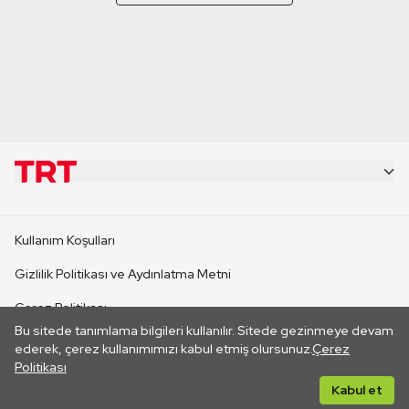
KURUMSAL
Kullanım Koşulları
KANAL SİTELERİ
Gizlilik Politikası ve Aydınlatma Metni
Çerez Politikası
SİTELER
Bu sitede tanımlama bilgileri kullanılır. Sitede gezinmeye devam
İletişim
ederek, çerez kullanımımızı kabul etmiş olursunuz.
Çerez
Politikası
CANLI YAYINLAR
Her hakkı saklıdır. ©2026 TRT. Bağlantı yoluyla gidilen dış
Kabul et
sitelerin içeriklerinden TRT sorumlu değildir.