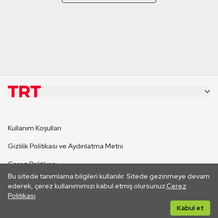
KURUMSAL
Kullanım Koşulları
KANAL SİTELERİ
Gizlilik Politikası ve Aydınlatma Metni
Çerez Politikası
SİTELER
Bu sitede tanımlama bilgileri kullanılır. Sitede gezinmeye devam
İletişim
ederek, çerez kullanımımızı kabul etmiş olursunuz.
Çerez
Politikası
CANLI YAYINLAR
Her hakkı saklıdır. ©2026 TRT. Bağlantı yoluyla gidilen dış
Kabul et
sitelerin içeriklerinden TRT sorumlu değildir.