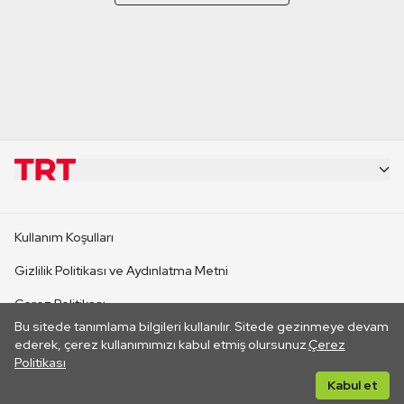
KURUMSAL
Kullanım Koşulları
KANAL SİTELERİ
Gizlilik Politikası ve Aydınlatma Metni
Çerez Politikası
SİTELER
Bu sitede tanımlama bilgileri kullanılır. Sitede gezinmeye devam
İletişim
ederek, çerez kullanımımızı kabul etmiş olursunuz.
Çerez
Politikası
CANLI YAYINLAR
Her hakkı saklıdır. ©2026 TRT. Bağlantı yoluyla gidilen dış
Kabul et
sitelerin içeriklerinden TRT sorumlu değildir.