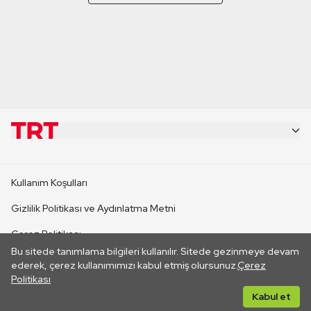
KURUMSAL
Kullanım Koşulları
KANAL SİTELERİ
Gizlilik Politikası ve Aydınlatma Metni
Çerez Politikası
SİTELER
Bu sitede tanımlama bilgileri kullanılır. Sitede gezinmeye devam
İletişim
ederek, çerez kullanımımızı kabul etmiş olursunuz.
Çerez
Politikası
CANLI YAYINLAR
Her hakkı saklıdır. ©2026 TRT. Bağlantı yoluyla gidilen dış
Kabul et
sitelerin içeriklerinden TRT sorumlu değildir.