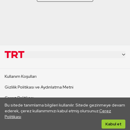
KURUMSAL
Kullanım Koşulları
KANAL SİTELERİ
Gizlilik Politikası ve Aydınlatma Metni
Çerez Politikası
SİTELER
Bu sitede tanımlama bilgileri kullanılır. Sitede gezinmeye devam
İletişim
ederek, çerez kullanımımızı kabul etmiş olursunuz.
Çerez
Politikası
CANLI YAYINLAR
Her hakkı saklıdır. ©2026 TRT. Bağlantı yoluyla gidilen dış
Kabul et
sitelerin içeriklerinden TRT sorumlu değildir.