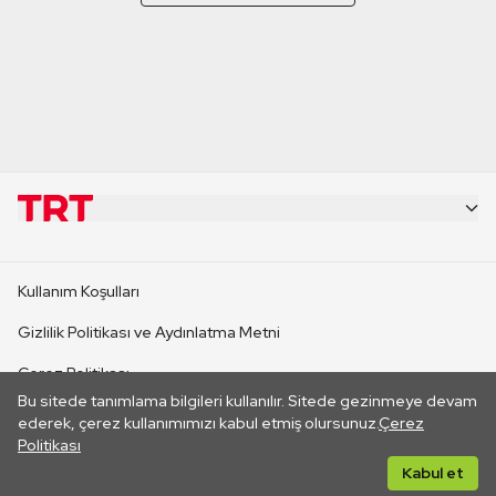
KURUMSAL
Kullanım Koşulları
KANAL SİTELERİ
Gizlilik Politikası ve Aydınlatma Metni
Çerez Politikası
SİTELER
Bu sitede tanımlama bilgileri kullanılır. Sitede gezinmeye devam
İletişim
ederek, çerez kullanımımızı kabul etmiş olursunuz.
Çerez
Politikası
CANLI YAYINLAR
Her hakkı saklıdır. ©2026 TRT. Bağlantı yoluyla gidilen dış
Kabul et
sitelerin içeriklerinden TRT sorumlu değildir.