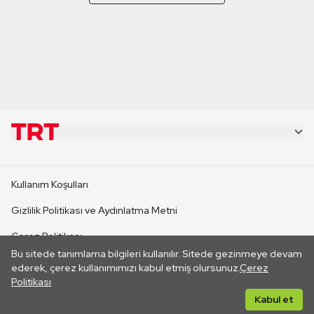
KURUMSAL
Kullanım Koşulları
KANAL SİTELERİ
Gizlilik Politikası ve Aydınlatma Metni
Çerez Politikası
SİTELER
Bu sitede tanımlama bilgileri kullanılır. Sitede gezinmeye devam
İletişim
ederek, çerez kullanımımızı kabul etmiş olursunuz.
Çerez
Politikası
CANLI YAYINLAR
Her hakkı saklıdır. ©2026 TRT. Bağlantı yoluyla gidilen dış
Kabul et
sitelerin içeriklerinden TRT sorumlu değildir.