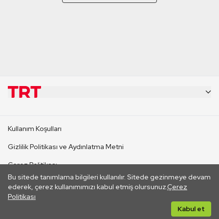
KURUMSAL
Kullanım Koşulları
KANAL SİTELERİ
Gizlilik Politikası ve Aydınlatma Metni
Çerez Politikası
SİTELER
Bu sitede tanımlama bilgileri kullanılır. Sitede gezinmeye devam
İletişim
ederek, çerez kullanımımızı kabul etmiş olursunuz.
Çerez
Politikası
CANLI YAYINLAR
Her hakkı saklıdır. ©2026 TRT. Bağlantı yoluyla gidilen dış
Kabul et
sitelerin içeriklerinden TRT sorumlu değildir.