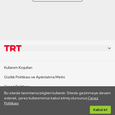
KURUMSAL
Kullanım Koşulları
KANAL SİTELERİ
Gizlilik Politikası ve Aydınlatma Metni
Çerez Politikası
SİTELER
Bu sitede tanımlama bilgileri kullanılır. Sitede gezinmeye devam
İletişim
ederek, çerez kullanımımızı kabul etmiş olursunuz.
Çerez
Politikası
CANLI YAYINLAR
Her hakkı saklıdır. ©2026 TRT. Bağlantı yoluyla gidilen dış
Kabul et
sitelerin içeriklerinden TRT sorumlu değildir.