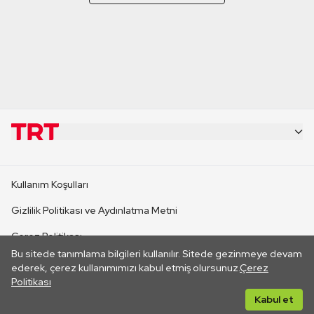
KURUMSAL
Kullanım Koşulları
KANAL SİTELERİ
Gizlilik Politikası ve Aydınlatma Metni
Çerez Politikası
SİTELER
Bu sitede tanımlama bilgileri kullanılır. Sitede gezinmeye devam
İletişim
ederek, çerez kullanımımızı kabul etmiş olursunuz.
Çerez
Politikası
CANLI YAYINLAR
Her hakkı saklıdır. ©2026 TRT. Bağlantı yoluyla gidilen dış
Kabul et
sitelerin içeriklerinden TRT sorumlu değildir.