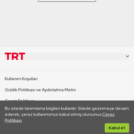
KURUMSAL
Kullanım Koşulları
KANAL SİTELERİ
Gizlilik Politikası ve Aydınlatma Metni
Çerez Politikası
SİTELER
Bu sitede tanımlama bilgileri kullanılır. Sitede gezinmeye devam
İletişim
ederek, çerez kullanımımızı kabul etmiş olursunuz.
Çerez
Politikası
CANLI YAYINLAR
Her hakkı saklıdır. ©2026 TRT. Bağlantı yoluyla gidilen dış
Kabul et
sitelerin içeriklerinden TRT sorumlu değildir.