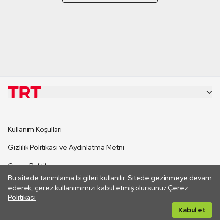
KURUMSAL
Kullanım Koşulları
KANAL SİTELERİ
Gizlilik Politikası ve Aydınlatma Metni
Çerez Politikası
SİTELER
Bu sitede tanımlama bilgileri kullanılır. Sitede gezinmeye devam
İletişim
ederek, çerez kullanımımızı kabul etmiş olursunuz.
Çerez
Politikası
CANLI YAYINLAR
Her hakkı saklıdır. ©2026 TRT. Bağlantı yoluyla gidilen dış
Kabul et
sitelerin içeriklerinden TRT sorumlu değildir.