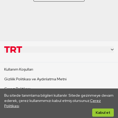
KURUMSAL
Kullanım Koşulları
KANAL SİTELERİ
Gizlilik Politikası ve Aydınlatma Metni
Çerez Politikası
SİTELER
Bu sitede tanımlama bilgileri kullanılır. Sitede gezinmeye devam
İletişim
ederek, çerez kullanımımızı kabul etmiş olursunuz.
Çerez
Politikası
CANLI YAYINLAR
Her hakkı saklıdır. ©2026 TRT. Bağlantı yoluyla gidilen dış
Kabul et
sitelerin içeriklerinden TRT sorumlu değildir.