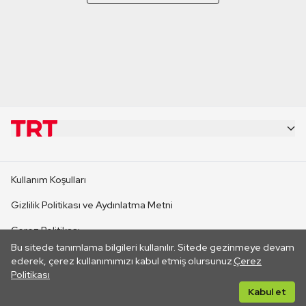
KURUMSAL
Kullanım Koşulları
KANAL SİTELERİ
Gizlilik Politikası ve Aydınlatma Metni
Çerez Politikası
SİTELER
Bu sitede tanımlama bilgileri kullanılır. Sitede gezinmeye devam
İletişim
ederek, çerez kullanımımızı kabul etmiş olursunuz.
Çerez
Politikası
CANLI YAYINLAR
Her hakkı saklıdır. ©2026 TRT. Bağlantı yoluyla gidilen dış
Kabul et
sitelerin içeriklerinden TRT sorumlu değildir.