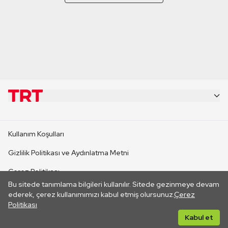
KURUMSAL
Kullanım Koşulları
KANAL SİTELERİ
Gizlilik Politikası ve Aydınlatma Metni
Çerez Politikası
SİTELER
Bu sitede tanımlama bilgileri kullanılır. Sitede gezinmeye devam
İletişim
ederek, çerez kullanımımızı kabul etmiş olursunuz.
Çerez
Politikası
CANLI YAYINLAR
Her hakkı saklıdır. ©2026 TRT. Bağlantı yoluyla gidilen dış
Kabul et
sitelerin içeriklerinden TRT sorumlu değildir.