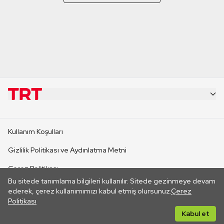
KURUMSAL
Kullanım Koşulları
KANAL SİTELERİ
Gizlilik Politikası ve Aydınlatma Metni
Çerez Politikası
SİTELER
Bu sitede tanımlama bilgileri kullanılır. Sitede gezinmeye devam
İletişim
ederek, çerez kullanımımızı kabul etmiş olursunuz.
Çerez
Politikası
CANLI YAYINLAR
Her hakkı saklıdır. ©2026 TRT. Bağlantı yoluyla gidilen dış
Kabul et
sitelerin içeriklerinden TRT sorumlu değildir.