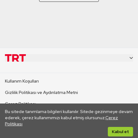
KURUMSAL
Kullanım Koşulları
KANAL SİTELERİ
Gizlilik Politikası ve Aydınlatma Metni
Çerez Politikası
SİTELER
Bu sitede tanımlama bilgileri kullanılır. Sitede gezinmeye devam
İletişim
ederek, çerez kullanımımızı kabul etmiş olursunuz.
Çerez
Politikası
CANLI YAYINLAR
Her hakkı saklıdır. ©2026 TRT. Bağlantı yoluyla gidilen dış
Kabul et
sitelerin içeriklerinden TRT sorumlu değildir.