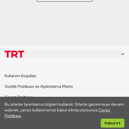
KURUMSAL
Kullanım Koşulları
KANAL SİTELERİ
Gizlilik Politikası ve Aydınlatma Metni
Çerez Politikası
SİTELER
Bu sitede tanımlama bilgileri kullanılır. Sitede gezinmeye devam
İletişim
ederek, çerez kullanımımızı kabul etmiş olursunuz.
Çerez
Politikası
CANLI YAYINLAR
Her hakkı saklıdır. ©2026 TRT. Bağlantı yoluyla gidilen dış
Kabul et
sitelerin içeriklerinden TRT sorumlu değildir.