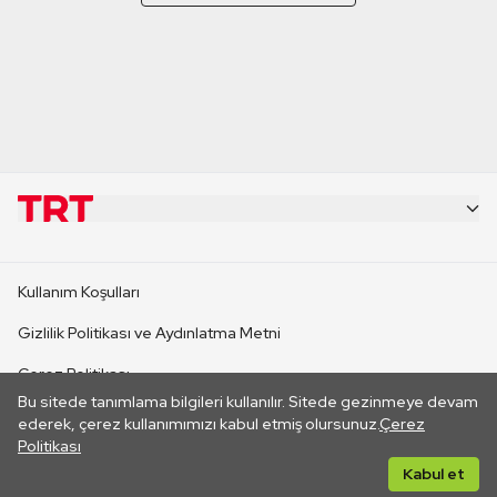
KURUMSAL
Kullanım Koşulları
KANAL SİTELERİ
Gizlilik Politikası ve Aydınlatma Metni
Çerez Politikası
SİTELER
Bu sitede tanımlama bilgileri kullanılır. Sitede gezinmeye devam
İletişim
ederek, çerez kullanımımızı kabul etmiş olursunuz.
Çerez
Politikası
CANLI YAYINLAR
Her hakkı saklıdır. ©2026 TRT. Bağlantı yoluyla gidilen dış
Kabul et
sitelerin içeriklerinden TRT sorumlu değildir.