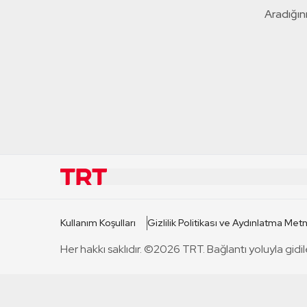
Aradığını
KURUMSAL
KANAL
Kullanım Koşulları
Gizlilik Politikası ve Aydınlatma Metn
TRT Hakkında
TRT 1
Her hakkı saklıdır. ©2026 TRT. Bağlantı yoluyla gidil
Mevzuat
TRT 2
Basın Açıklamaları
TRT Belge
Bize Ulaşın
TRT Habe