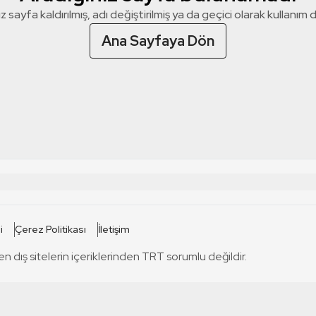
z sayfa kaldırılmış, adı değiştirilmiş ya da geçici olarak kullanım dış
Ana Sayfaya Dön
 SİTELERİ
SİTELER
i
Çerez Politikası
İletişim
TRT Kürdi
tabii
T
en dış sitelerin içeriklerinden TRT sorumlu değildir.
TRT World
TRT Dinle
T
sel
TRT Arabi
Engelsiz TRT
T
r
TRT Eba İlkokul
TRT 12 Punto
T