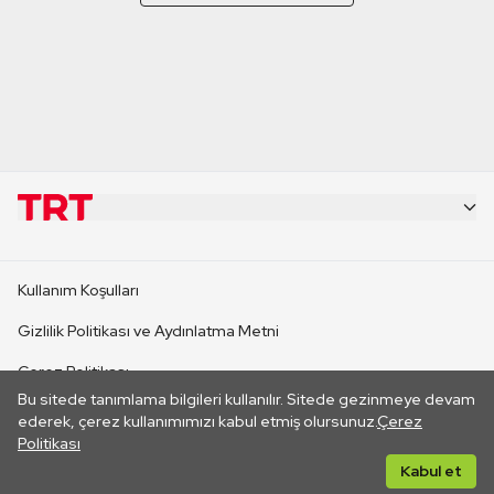
KURUMSAL
Kullanım Koşulları
KANAL SİTELERİ
Gizlilik Politikası ve Aydınlatma Metni
Çerez Politikası
SİTELER
Bu sitede tanımlama bilgileri kullanılır. Sitede gezinmeye devam
İletişim
ederek, çerez kullanımımızı kabul etmiş olursunuz.
Çerez
Politikası
CANLI YAYINLAR
Her hakkı saklıdır. ©2026 TRT. Bağlantı yoluyla gidilen dış
Kabul et
sitelerin içeriklerinden TRT sorumlu değildir.