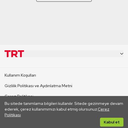
KURUMSAL
Kullanım Koşulları
KANAL SİTELERİ
Gizlilik Politikası ve Aydınlatma Metni
Çerez Politikası
SİTELER
Bu sitede tanımlama bilgileri kullanılır. Sitede gezinmeye devam
İletişim
ederek, çerez kullanımımızı kabul etmiş olursunuz.
Çerez
Politikası
CANLI YAYINLAR
Her hakkı saklıdır. ©2026 TRT. Bağlantı yoluyla gidilen dış
Kabul et
sitelerin içeriklerinden TRT sorumlu değildir.