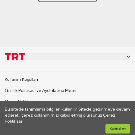
KURUMSAL
Kullanım Koşulları
KANAL SİTELERİ
Gizlilik Politikası ve Aydınlatma Metni
Çerez Politikası
SİTELER
Bu sitede tanımlama bilgileri kullanılır. Sitede gezinmeye devam
İletişim
ederek, çerez kullanımımızı kabul etmiş olursunuz.
Çerez
Politikası
CANLI YAYINLAR
Her hakkı saklıdır. ©2026 TRT. Bağlantı yoluyla gidilen dış
Kabul et
sitelerin içeriklerinden TRT sorumlu değildir.