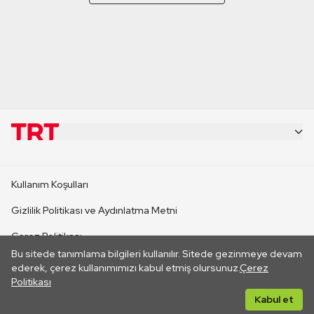
KURUMSAL
Kullanım Koşulları
KANAL SİTELERİ
Gizlilik Politikası ve Aydınlatma Metni
Çerez Politikası
SİTELER
Bu sitede tanımlama bilgileri kullanılır. Sitede gezinmeye devam
İletişim
ederek, çerez kullanımımızı kabul etmiş olursunuz.
Çerez
Politikası
CANLI YAYINLAR
Her hakkı saklıdır. ©2026 TRT. Bağlantı yoluyla gidilen dış
Kabul et
sitelerin içeriklerinden TRT sorumlu değildir.