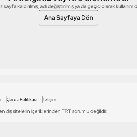
z sayfa kaldırılmış, adı değiştirilmiş ya da geçici olarak kullanım dış
Ana Sayfaya Dön
 SİTELERİ
SİTELER
i
Çerez Politikası
İletişim
TRT Kürdi
tabii
T
en dış sitelerin içeriklerinden TRT sorumlu değildir.
TRT World
TRT Dinle
T
sel
TRT Arabi
Engelsiz TRT
T
r
TRT Eba İlkokul
TRT 12 Punto
T