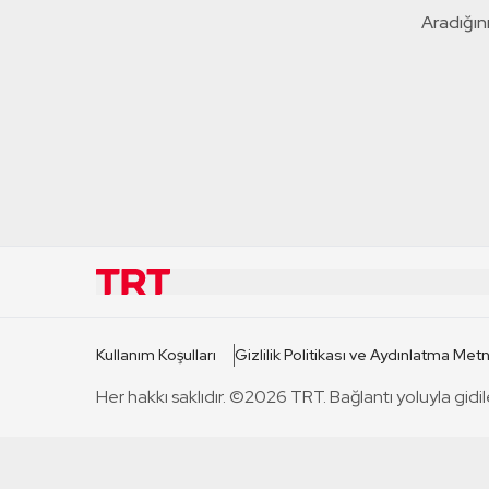
Aradığını
KURUMSAL
KANAL
Kullanım Koşulları
Gizlilik Politikası ve Aydınlatma Metn
TRT Hakkında
TRT 1
Her hakkı saklıdır. ©2026 TRT. Bağlantı yoluyla gidil
Mevzuat
TRT 2
Basın Açıklamaları
TRT Belge
Bize Ulaşın
TRT Habe