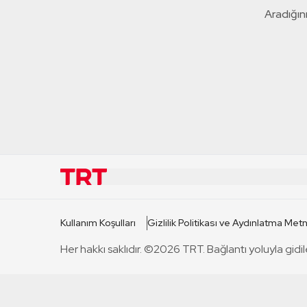
Aradığını
KURUMSAL
KANAL
Kullanım Koşulları
Gizlilik Politikası ve Aydınlatma Metn
TRT Hakkında
TRT 1
Her hakkı saklıdır. ©2026 TRT. Bağlantı yoluyla gidil
Mevzuat
TRT 2
Basın Açıklamaları
TRT Belge
Bize Ulaşın
TRT Habe