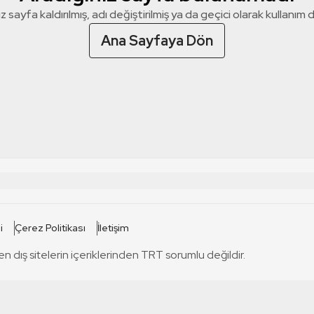
z sayfa kaldırılmış, adı değiştirilmiş ya da geçici olarak kullanım dış
Ana Sayfaya Dön
 SİTELERİ
SİTELER
i
Çerez Politikası
İletişim
TRT Kürdi
tabii
T
en dış sitelerin içeriklerinden TRT sorumlu değildir.
TRT World
TRT Dinle
T
sel
TRT Arabi
Engelsiz TRT
T
r
TRT Eba İlkokul
TRT 12 Punto
T