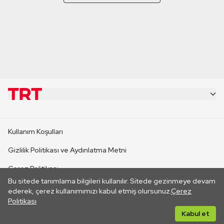
KURUMSAL
Kullanım Koşulları
KANAL SİTELERİ
Gizlilik Politikası ve Aydınlatma Metni
Çerez Politikası
SİTELER
Bu sitede tanımlama bilgileri kullanılır. Sitede gezinmeye devam
İletişim
ederek, çerez kullanımımızı kabul etmiş olursunuz.
Çerez
Politikası
CANLI YAYINLAR
Her hakkı saklıdır. ©2026 TRT. Bağlantı yoluyla gidilen dış
Kabul et
sitelerin içeriklerinden TRT sorumlu değildir.