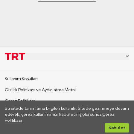
KURUMSAL
Kullanım Koşulları
KANAL SİTELERİ
Gizlilik Politikası ve Aydınlatma Metni
Çerez Politikası
SİTELER
Bu sitede tanımlama bilgileri kullanılır. Sitede gezinmeye devam
İletişim
ederek, çerez kullanımımızı kabul etmiş olursunuz.
Çerez
Politikası
CANLI YAYINLAR
Her hakkı saklıdır. ©2026 TRT. Bağlantı yoluyla gidilen dış
Kabul et
sitelerin içeriklerinden TRT sorumlu değildir.