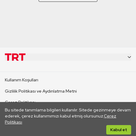
KURUMSAL
Kullanım Koşulları
KANAL SİTELERİ
Gizlilik Politikası ve Aydınlatma Metni
Çerez Politikası
SİTELER
Bu sitede tanımlama bilgileri kullanılır. Sitede gezinmeye devam
İletişim
ederek, çerez kullanımımızı kabul etmiş olursunuz.
Çerez
Politikası
CANLI YAYINLAR
Her hakkı saklıdır. ©2026 TRT. Bağlantı yoluyla gidilen dış
Kabul et
sitelerin içeriklerinden TRT sorumlu değildir.