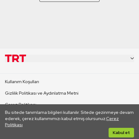
KURUMSAL
Kullanım Koşulları
KANAL SİTELERİ
Gizlilik Politikası ve Aydınlatma Metni
Çerez Politikası
SİTELER
Bu sitede tanımlama bilgileri kullanılır. Sitede gezinmeye devam
İletişim
ederek, çerez kullanımımızı kabul etmiş olursunuz.
Çerez
Politikası
CANLI YAYINLAR
Her hakkı saklıdır. ©2026 TRT. Bağlantı yoluyla gidilen dış
Kabul et
sitelerin içeriklerinden TRT sorumlu değildir.