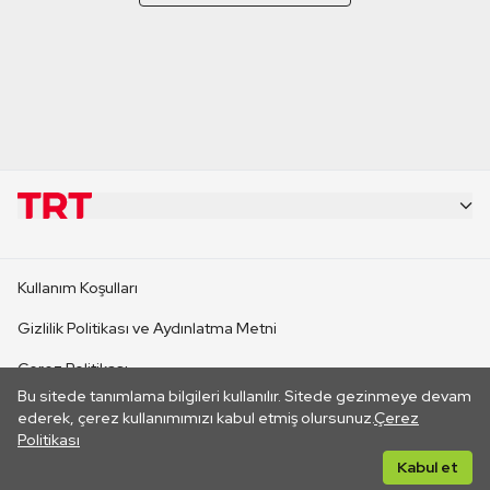
KURUMSAL
Kullanım Koşulları
KANAL SİTELERİ
Gizlilik Politikası ve Aydınlatma Metni
Çerez Politikası
SİTELER
Bu sitede tanımlama bilgileri kullanılır. Sitede gezinmeye devam
İletişim
ederek, çerez kullanımımızı kabul etmiş olursunuz.
Çerez
Politikası
CANLI YAYINLAR
Her hakkı saklıdır. ©2026 TRT. Bağlantı yoluyla gidilen dış
Kabul et
sitelerin içeriklerinden TRT sorumlu değildir.