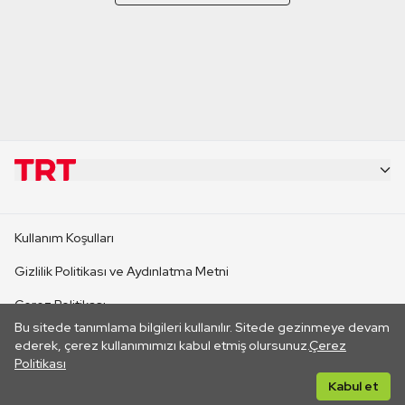
KURUMSAL
Kullanım Koşulları
KANAL SİTELERİ
Gizlilik Politikası ve Aydınlatma Metni
Çerez Politikası
SİTELER
Bu sitede tanımlama bilgileri kullanılır. Sitede gezinmeye devam
İletişim
ederek, çerez kullanımımızı kabul etmiş olursunuz.
Çerez
Politikası
CANLI YAYINLAR
Her hakkı saklıdır. ©2026 TRT. Bağlantı yoluyla gidilen dış
Kabul et
sitelerin içeriklerinden TRT sorumlu değildir.