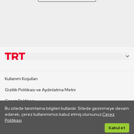
KURUMSAL
Kullanım Koşulları
KANAL SİTELERİ
Gizlilik Politikası ve Aydınlatma Metni
Çerez Politikası
SİTELER
Bu sitede tanımlama bilgileri kullanılır. Sitede gezinmeye devam
İletişim
ederek, çerez kullanımımızı kabul etmiş olursunuz.
Çerez
Politikası
CANLI YAYINLAR
Her hakkı saklıdır. ©2026 TRT. Bağlantı yoluyla gidilen dış
Kabul et
sitelerin içeriklerinden TRT sorumlu değildir.