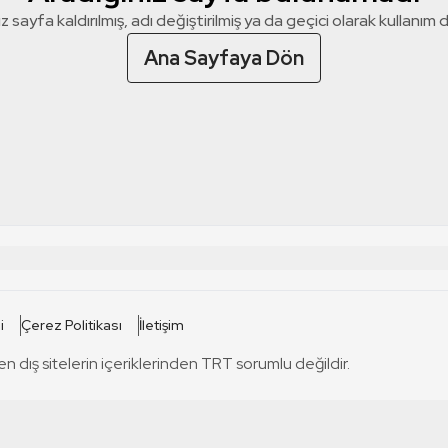
z sayfa kaldırılmış, adı değiştirilmiş ya da geçici olarak kullanım dış
Ana Sayfaya Dön
 SİTELERİ
SİTELER
i
Çerez Politikası
İletişim
TRT Kürdi
tabii
T
en dış sitelerin içeriklerinden TRT sorumlu değildir.
TRT World
TRT Dinle
T
sel
TRT Arabi
Engelsiz TRT
T
r
TRT Eba İlkokul
TRT 12 Punto
T