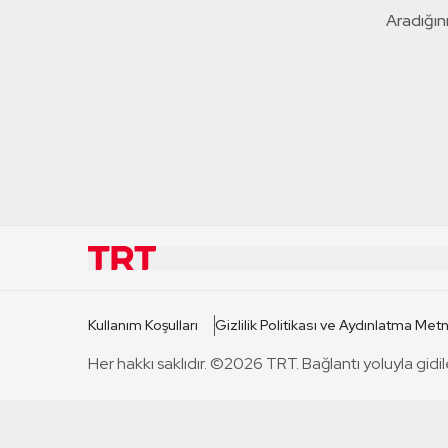
Aradığını
KURUMSAL
KANAL
Kullanım Koşulları
Gizlilik Politikası ve Aydınlatma Metn
TRT Hakkında
TRT 1
Her hakkı saklıdır. ©2026 TRT. Bağlantı yoluyla gidil
Mevzuat
TRT 2
Basın Açıklamaları
TRT Belge
Bize Ulaşın
TRT Habe