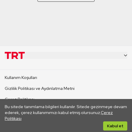
KURUMSAL
Kullanım Koşulları
KANAL SİTELERİ
Gizlilik Politikası ve Aydınlatma Metni
Çerez Politikası
SİTELER
Bu sitede tanımlama bilgileri kullanılır. Sitede gezinmeye devam
İletişim
ederek, çerez kullanımımızı kabul etmiş olursunuz.
Çerez
Politikası
CANLI YAYINLAR
Her hakkı saklıdır. ©2026 TRT. Bağlantı yoluyla gidilen dış
Kabul et
sitelerin içeriklerinden TRT sorumlu değildir.